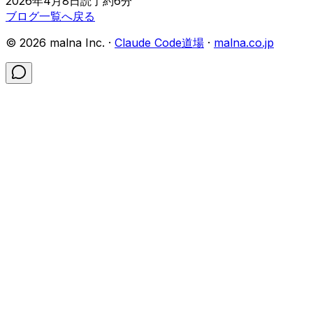
2026年4月8日
読了約
6
分
ブログ一覧へ戻る
©
2026
malna Inc. ·
Claude Code道場
·
malna.co.jp