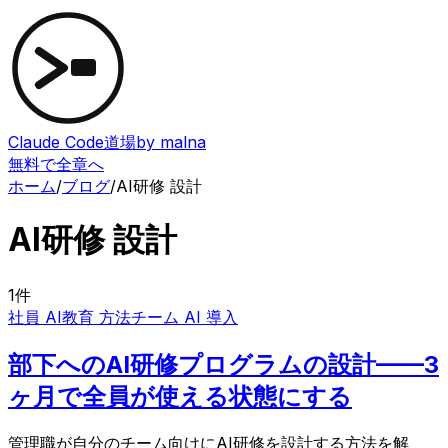
Claude Code道場
by malna
無料で全章へ
ホーム
/
ブログ
/
AI研修 設計
AI研修 設計
1
件
社員 AI教育 方法
チーム AI 導入
部下へのAI研修プログラムの設計——3
ヶ月で全員が使える状態にする
管理職が自分のチーム向けにAI研修を設計する方法を解