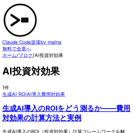
Claude Code道場
by malna
無料で全章へ
ホーム
/
ブログ
/
AI投資対効果
AI投資対効果
1
件
生成AI ROI
AI導入費用対効果
生成AI導入のROIをどう測るか——費用
対効果の計算方法と実例
生成AI導入のROI（投資対効果）計算フレームワークを解