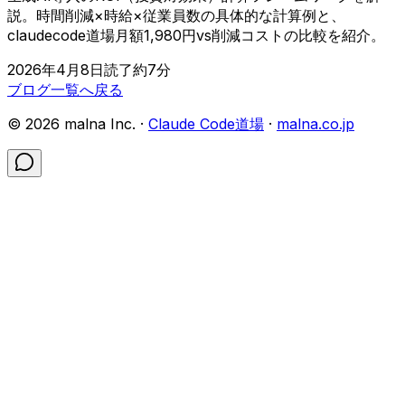
説。時間削減×時給×従業員数の具体的な計算例と、
claudecode道場月額1,980円vs削減コストの比較を紹介。
2026年4月8日
読了約
7
分
ブログ一覧へ戻る
©
2026
malna Inc. ·
Claude Code道場
·
malna.co.jp