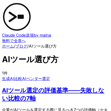
Claude Code道場
by malna
無料で全章へ
ホーム
/
ブログ
/
AIツール選び方
AIツール選び方
1
件
生成AI比較
AIベンダー選定
AIツール選定の評価基準——失敗しな
い比較の7軸
企業がAIツールを選定する際に見るべき7つの評価軸（セキ