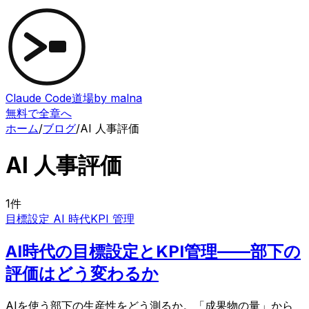
Claude Code道場
by malna
無料で全章へ
ホーム
/
ブログ
/
AI 人事評価
AI 人事評価
1
件
目標設定 AI 時代
KPI 管理
AI時代の目標設定とKPI管理——部下の
評価はどう変わるか
AIを使う部下の生産性をどう測るか。「成果物の量」から