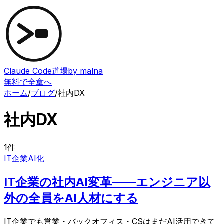
Claude Code道場
by malna
無料で全章へ
ホーム
/
ブログ
/
社内DX
社内DX
1
件
IT企業
AI化
IT企業の社内AI変革——エンジニア以
外の全員をAI人材にする
IT企業でも営業・バックオフィス・CSはまだAI活用できて