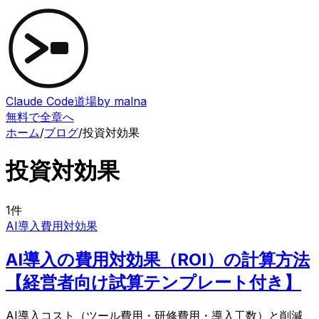
Claude Code道場
by malna
無料で全章へ
ホーム
/
ブログ
/
投資対効果
投資対効果
1
件
AI導入
費用対効果
AI導入の費用対効果（ROI）の計算方法
【経営者向け試算テンプレート付き】
AI導入コスト（ツール費用・研修費用・導入工数）と削減