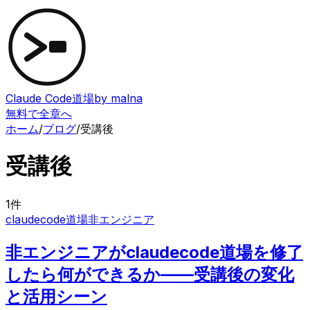
Claude Code道場
by malna
無料で全章へ
ホーム
/
ブログ
/
受講後
受講後
1
件
claudecode道場
非エンジニア
非エンジニアがclaudecode道場を修了
したら何ができるか——受講後の変化
と活用シーン