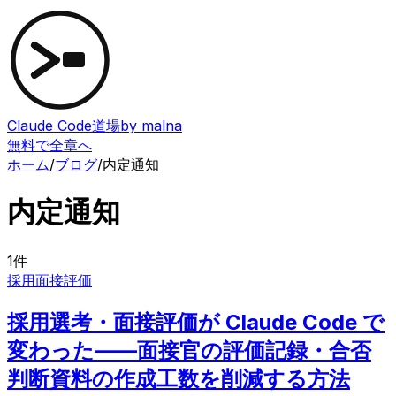
Claude Code道場
by malna
無料で全章へ
ホーム
/
ブログ
/
内定通知
内定通知
1
件
採用
面接評価
採用選考・面接評価が Claude Code で
変わった——面接官の評価記録・合否
判断資料の作成工数を削減する方法