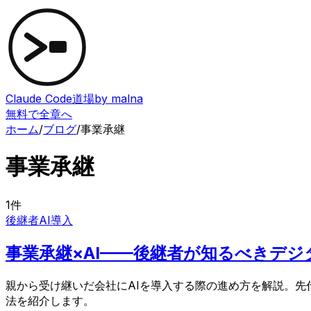
Claude Code道場
by malna
無料で全章へ
ホーム
/
ブログ
/
事業承継
事業承継
1
件
後継者
AI導入
事業承継×AI——後継者が知るべきデジ
親から受け継いだ会社にAIを導入する際の進め方を解説。先
法を紹介します。