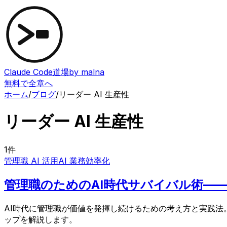
Claude Code道場
by malna
無料で全章へ
ホーム
/
ブログ
/
リーダー AI 生産性
リーダー AI 生産性
1
件
管理職 AI 活用
AI 業務効率化
管理職のためのAI時代サバイバル術—
AI時代に管理職が価値を発揮し続けるための考え方と実践法
ップを解説します。