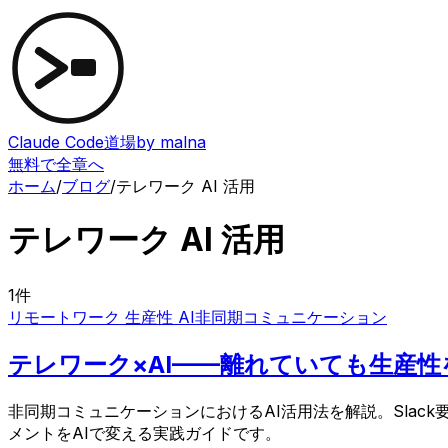
Claude Code道場
by malna
無料で全章へ
ホーム
/
ブログ
/
テレワーク AI 活用
テレワーク AI 活用
1
件
リモートワーク 生産性 AI
非同期コミュニケーション
テレワーク×AI——離れていても生産
非同期コミュニケーションにおけるAI活用法を解説。Sla
メントをAIで変える実践ガイドです。