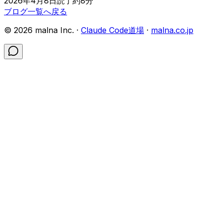
2026年4月8日
読了約
8
分
ブログ一覧へ戻る
©
2026
malna Inc. ·
Claude Code道場
·
malna.co.jp